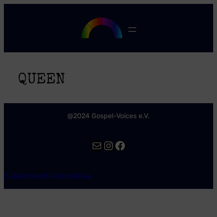
Zum
Inhalt
springen
QUEEN
@2024 Gospel-Voices e.V.
E-Mail
Instagram
Facebook
# Impressum
#Datenschutz