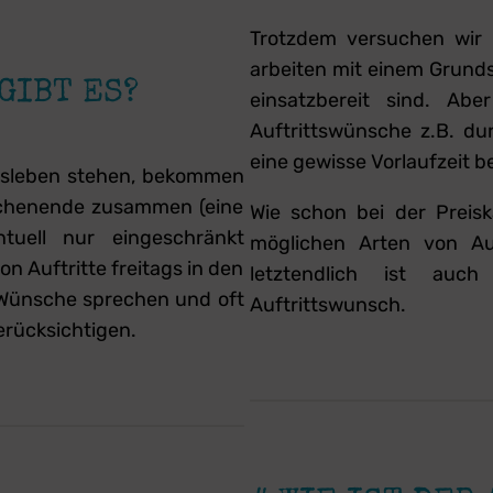
Trotzdem versuchen wir u
arbeiten mit einem Grunds
GIBT ES?
einsatzbereit sind. Ab
Auftrittswünsche z.B. d
eine gewisse Vorlaufzeit b
rufsleben stehen, bekommen
ochenende zusammen (eine
Wie schon bei der Preiska
uell nur eingeschränkt
möglichen Arten von A
n Auftritte freitags in den
letztendlich ist auc
 Wünsche sprechen und oft
Auftrittswunsch.
erücksichtigen.