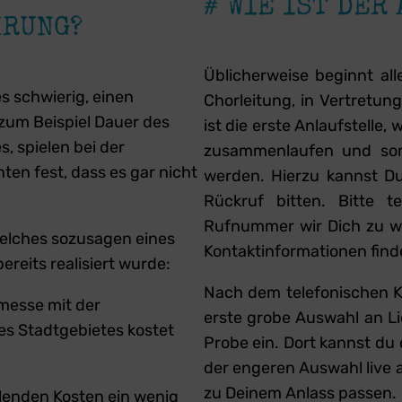
# WIE IST DER
HRUNG?
Üblicherweise beginnt all
es schwierig, einen
Chorleitung, in Vertretun
 zum Beispiel Dauer des
ist die erste Anlaufstelle, 
s, spielen bei der
zusammenlaufen und somi
nten fest, dass es gar nicht
werden. Hierzu kannst Du
Rückruf bitten. Bitte t
Rufnummer wir Dich zu we
welches sozusagen eines
Kontaktinformationen fin
ereits realisiert wurde:
Nach dem telefonischen Ko
messe mit der
erste grobe Auswahl an Li
es Stadtgebietes kostet
Probe ein. Dort kannst du 
der engeren Auswahl live 
zu Deinem Anlass passen.
allenden Kosten ein wenig