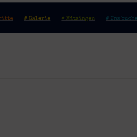
ritte
# Galerie
# Mitsingen
# Uns buch