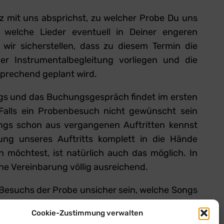
z mit uns absprichst, zu welcher Probe Du uns
welche Lieder eventuell in Deiner engeren
wir sicherstellen, dass zu diesem Termin die
r Instrumentalbegleitung vorliegen und die
sprechend geplant wird.
gs und das Buchungsgespräch findet im ersten
. Falls ein Probenbesuch nicht gewünscht sein
Songs schon aus vergangenen Auftritten kennst
ung unseres Auftritts komplett in die Hände
 möchtest, ist natürlich auch das möglich. In
sche Vereinbarung völlig ausreichend.
s Besuchs der Probe unsicher sein, welche Songs
d, lass Dich gerne von uns beraten. Mit eine paar
Cookie-Zustimmung verwalten
eplanten Umfang und Anlass Deiner Feier oder