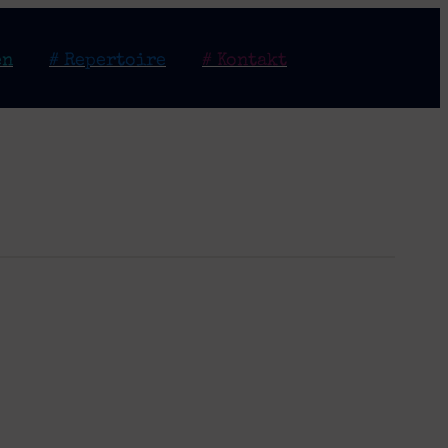
en
# Repertoire
# Kontakt