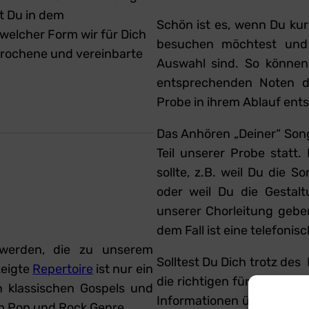
t Du in dem
Schön ist es, wenn Du kur
n welcher Form wir für Dich
besuchen möchtest und 
prochene und vereinbarte
Auswahl sind. So können 
entsprechenden Noten de
Probe in ihrem Ablauf ent
Das Anhören „Deiner“ Son
Teil unserer Probe statt
sollte, z.B. weil Du die 
oder weil Du die Gestalt
unserer Chorleitung geben
dem Fall ist eine telefoni
 werden, die zu unserem
Solltest Du Dich trotz de
zeigte
Repertoire
ist nur ein
die richtigen für Dich sin
n klassischen Gospels und
Informationen über den g
em Pop und Rock Genre.