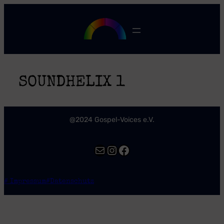
Zum
Inhalt
springen
SOUNDHELIX 1
@2024 Gospel-Voices e.V.
E-Mail
Instagram
Facebook
# Impressum
#Datenschutz