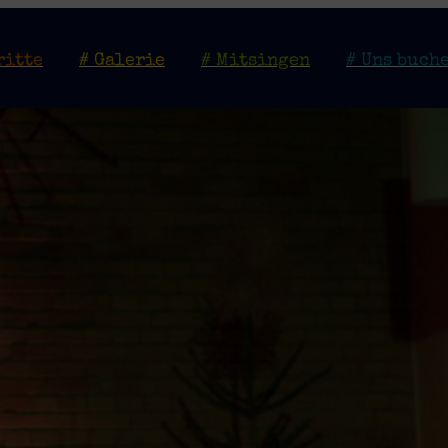
ritte
# Galerie
# Mitsingen
# Uns buch